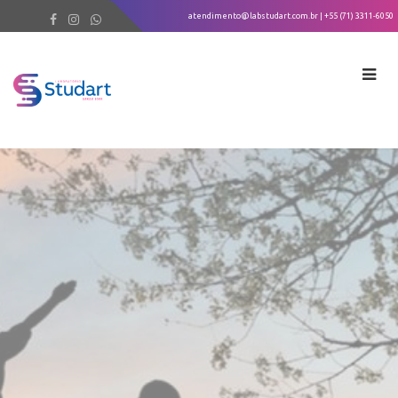
atendimento@labstudart.com.br
| +55 (71) 3311-6050