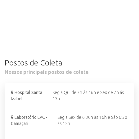
Postos de Coleta
Nossos principais postos de coleta
Hospital Santa
Seg a Qui de 7h ás 16h e Sex de 7h ás
Izabel
15h
Laboratório LPC -
Seg a Sex de 6:30h às 16h e Sáb 6:30
Camaçari
ás 12h